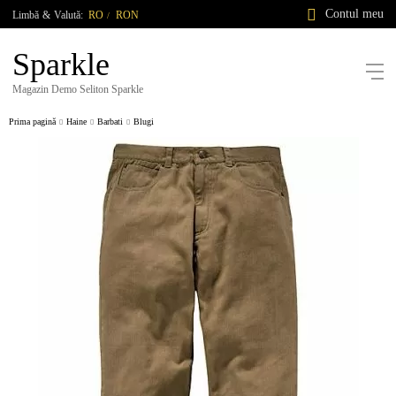
Contul meu
Limbă
&
Valută:
RO
RON
/
Sparkle
Magazin Demo Seliton Sparkle
Prima pagină
Haine
Barbati
Blugi