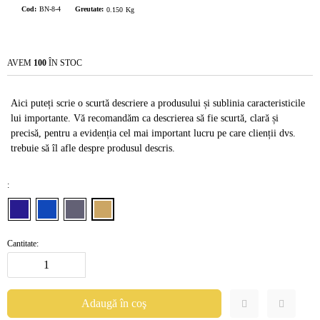
Cod:
BN-8-4
Greutate:
0.150
Kg
AVEM
100
ÎN STOC
Aici puteți scrie o scurtă descriere a produsului și sublinia caracteristicile
lui importante. Vă recomandăm ca descrierea să fie scurtă, clară și
precisă, pentru a evidenția cel mai important lucru pe care clienții dvs.
trebuie să îl afle despre produsul descris.
:
Cantitate: