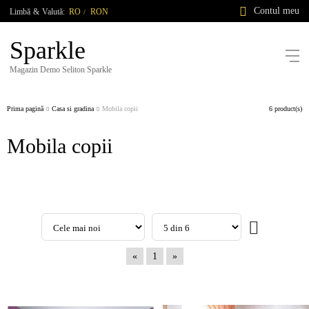
Contul meu
Limbă
&
Valută:
RO
RON
/
Sparkle
Magazin Demo Seliton Sparkle
Prima pagină
Casa si gradina
Mobila copii
6 product(s)
Mobila copii
«
1
»