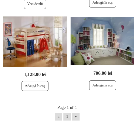
Vezi detalii
706.00 lei
1,128.00 lei
Page 1 of 1
«
1
»