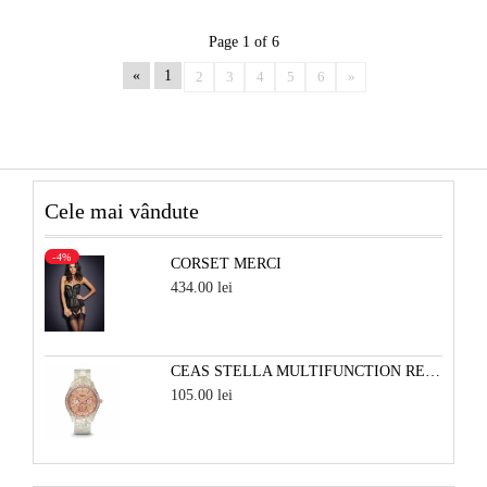
Page 1 of 6
«
1
2
3
4
5
6
»
Cele mai vândute
-4%
CORSET MERCI
434.00 lei
CEAS STELLA MULTIFUNCTION RESIN - ALB PERLAT SI ROSE
105.00 lei