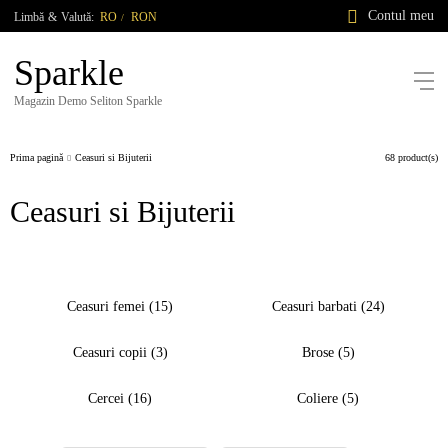
Contul meu
Limbă
&
Valută:
RO
RON
/
Sparkle
Magazin Demo Seliton Sparkle
Prima pagină
Ceasuri si Bijuterii
68 product(s)
Ceasuri si Bijuterii
Ceasuri femei (15)
Ceasuri barbati (24)
Ceasuri copii (3)
Brose (5)
Cercei (16)
Coliere (5)