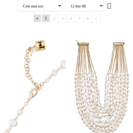
«
1
2
3
4
5
6
»