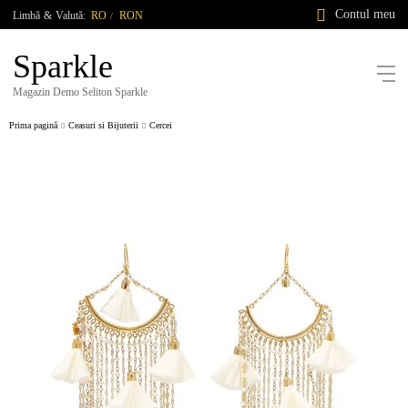
Contul meu
Limbă
&
Valută:
RO
RON
/
Sparkle
Magazin Demo Seliton Sparkle
Prima pagină
Ceasuri si Bijuterii
Cercei