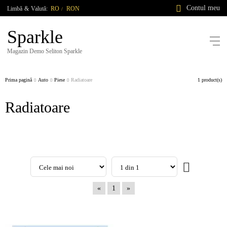
Contul meu
Limbă
&
Valută:
RO
RON
/
Sparkle
Magazin Demo Seliton Sparkle
Prima pagină
Auto
Piese
Radiatoare
1 product(s)
Radiatoare
«
1
»