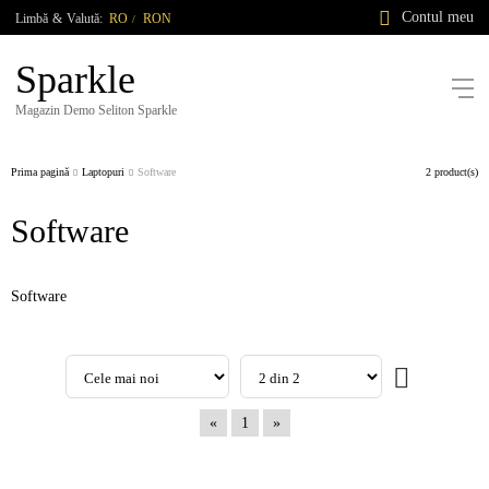
Contul meu
Limbă
&
Valută:
RO
RON
/
Sparkle
Magazin Demo Seliton Sparkle
Prima pagină
Laptopuri
Software
2 product(s)
Software
Software
«
1
»