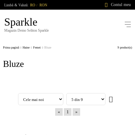
Contul meu
Limbă
&
Valută:
RO
RON
/
Sparkle
Magazin Demo Seliton Sparkle
Prima pagină
Haine
Femei
Bluze
9 product(s)
Bluze
«
1
»