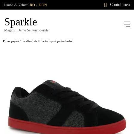
Contul meu
Limbă
&
Valută:
RO
RON
/
Sparkle
Magazin Demo Seliton Sparkle
Prima pagină
Incaltaminte
Pantofi sport pentru barbati