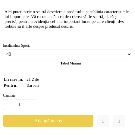
Aici puteți scrie o scurtă descriere a produsului și sublinia caracteristicile
lui importante. Vă recomandăm ca descrierea să fie scurtă, clară și
precisă, pentru a evidenția cel mai important lucru pe care clienții dvs.
trebuie să îl afle despre produsul descris.
Incaltaminte Sport:
Tabel Marimi
Livrare in:
21
Zile
Pentru:
Barbati
Cantitate: