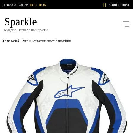
Contul meu
Limbă
&
Valută:
RO
RON
/
Sparkle
Magazin Demo Seliton Sparkle
Prima pagină
Auto
Echipament protectie motociclete