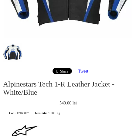
Tweet
Share
Alpinestars Tech 1-R Leather Jacket -
White/Blue
540.00 lei
Cod:
42465867
Greutate:
1.000
Kg