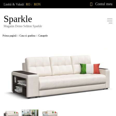
Contul meu
Limbă
&
Valută:
RO
RON
/
Sparkle
Magazin Demo Seliton Sparkle
Prima pagină
Casa si gradina
Canapele