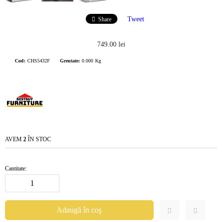
Tweet
Share
749.00 lei
Cod:
CHS5432F
Greutate:
0.000
Kg
AVEM
2
ÎN STOC
Cantitate: