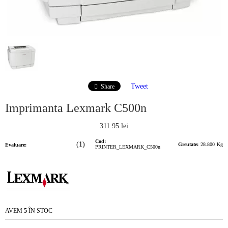
Tweet
Share
Imprimanta Lexmark C500n
311.95 lei
Cod:
(1)
Greutate:
28.800
Kg
Evaluare:
PRINTER_LEXMARK_C500n
AVEM
5
ÎN STOC