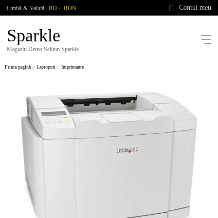
Contul meu
Limbă
&
Valută:
RO
RON
/
Sparkle
Magazin Demo Seliton Sparkle
Prima pagină
Laptopuri
Imprimante