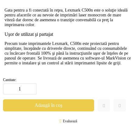
Gata pentru a fi conectată în reţea, Lexmark C500n este o soluţie ideală
pentru afacerile ce au nevoie de imprimări laser monocrom de mare
viteză dar doresc de asemenea o tranziţie convenabilă ca preţ la
imprimarea color.
Uşor de utilizat şi partajat
Precum toate imprimantele Lexmark, C500n este proiectată pentru
simplitate, începânde cu driverele directe, continuând cu consumabilele
cu încărcare frontală 100% şi până la instrucţiunile uşor de înţeles de pe
panoul de operare. Se livrează de asemenea cu software-ul MarkVision ce
permite o instalare şi un control al stării imprimantei lipsite de griji.
Cantitate:
Evaluează