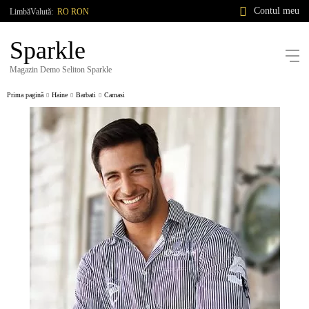
Contul meu
Limbă
Valută:
RO
RON
Sparkle
Magazin Demo Seliton Sparkle
Prima pagină
Haine
Barbati
Camasi