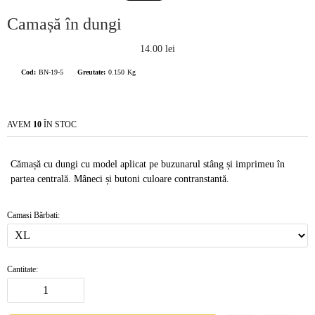
Camașă în dungi
14.00 lei
Cod:
BN-19-5
Greutate:
0.150
Kg
AVEM
10
ÎN STOC
Cămașă cu dungi cu model aplicat pe buzunarul stâng și imprimeu în
partea centrală. Mâneci și butoni culoare contranstantă.
Camasi Bărbati:
Cantitate: