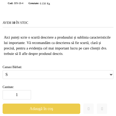
Cod:
BN-18-4
Greutate:
0.150
Kg
AVEM
10
ÎN STOC
Aici puteți scrie o scurtă descriere a produsului și sublinia caracteristicile
lui importante. Vă recomandăm ca descrierea să fie scurtă, clară și
precisă, pentru a evidenția cel mai important lucru pe care clienții dvs.
trebuie să îl afle despre produsul descris.
Camasi Bărbati:
Cantitate: