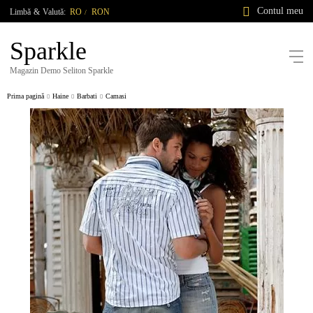
Contul meu
Limbă
&
Valută:
RO
RON
/
Sparkle
Magazin Demo Seliton Sparkle
Prima pagină
Haine
Barbati
Camasi