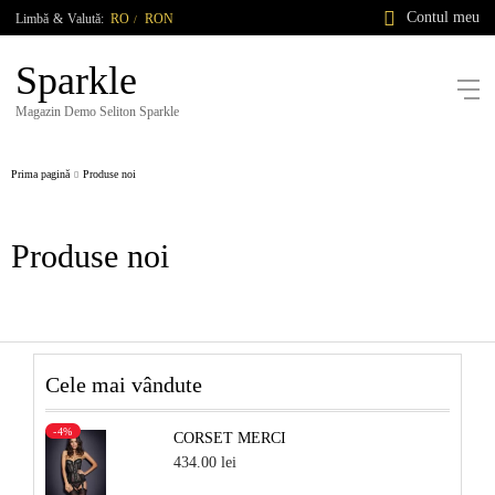
Contul meu
Limbă
&
Valută:
RO
RON
/
Sparkle
Magazin Demo Seliton Sparkle
Prima pagină
Produse noi
Produse noi
Cele mai vândute
-4%
CORSET MERCI
434.00 lei