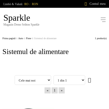
Contul meu
Limbă
&
Valută:
RO
RON
/
Sparkle
Magazin Demo Seliton Sparkle
Prima pagină
Auto
Piese
Sistemul de alimentare
1 product(s)
Sistemul de alimentare
«
1
»