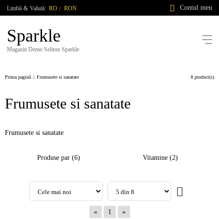
Contul meu
Limbă
&
Valută:
RO
RON
/
Sparkle
Magazin Demo Seliton Sparkle
Prima pagină
Frumusete si sanatate
8 product(s)
Frumusete si sanatate
Frumusete si sanatate
Produse par (6)
Vitamine (2)
«
1
»