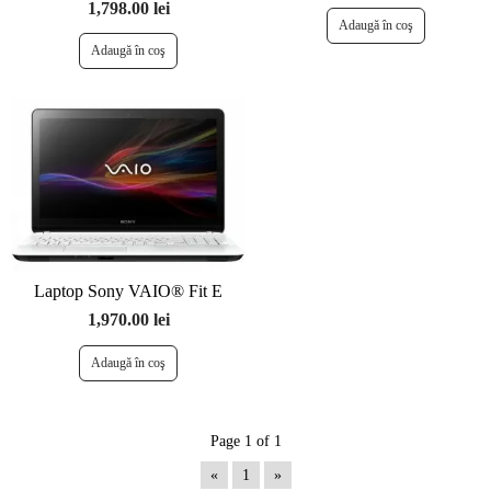
1,798.00 lei
Laptop Sony VAIO® Fit E
1,970.00 lei
Page 1 of 1
«
1
»