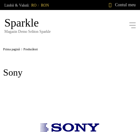
Contul meu
Limbă
&
Valută:
RO
RON
/
Sparkle
Magazin Demo Seliton Sparkle
Prima pagină
Producători
Sony