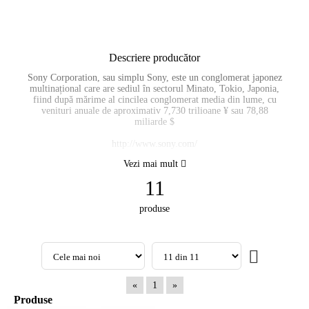
Descriere producător
Sony Corporation, sau simplu Sony, este un conglomerat japonez
multinațional care are sediul în sectorul Minato, Tokio, Japonia,
fiind după mărime al cincilea conglomerat media din lume, cu
venituri anuale de aproximativ 7,730 trilioane ¥ sau 78,88
miliarde $
http://www.sony.com/
Vezi mai mult
11
produse
«
1
»
Produse